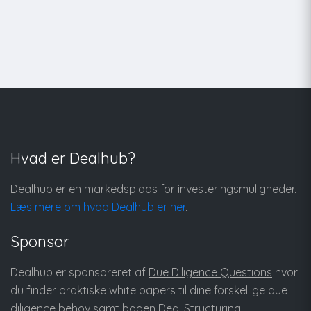
Hvad er Dealhub?
Dealhub er en markedsplads for investeringsmuligheder.
Læs mere om hvad Dealhub er her
.
Sponsor
Dealhub er sponsoreret af
Due Diligence Questions
hvor
du finder praktiske white papers til dine forskellige due
diligence behov samt bogen
Deal Structuring
.