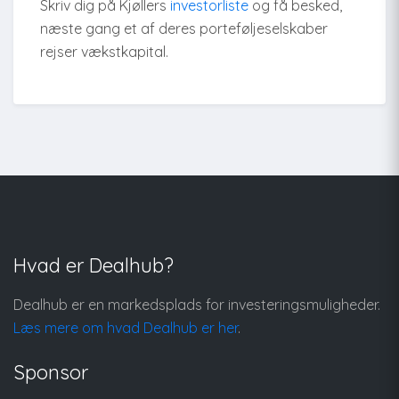
Skriv dig på Kjøllers
investorliste
og få besked,
næste gang et af deres porteføljeselskaber
rejser vækstkapital.
Hvad er Dealhub?
Dealhub er en markedsplads for investeringsmuligheder.
Læs mere om hvad Dealhub er her
.
Sponsor