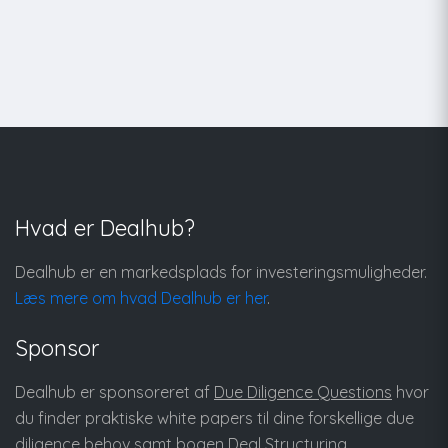
Hvad er Dealhub?
Dealhub er en markedsplads for investeringsmuligheder.
Læs mere om hvad Dealhub er her
.
Sponsor
Dealhub er sponsoreret af
Due Diligence Questions
hvor
du finder praktiske white papers til dine forskellige due
diligence behov samt bogen
Deal Structuring
.