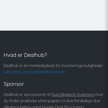
Hvad er Dealhub?
Dealhub er en markedsplads for investeringsmuligheder.
Læs mere om hvad Dealhub er her
.
Sponsor
Dealhub er sponsoreret af
Due Diligence Questions
hvor
du finder praktiske white papers til dine forskellige due
diligence behov samt bogen
Deal Structuring
.