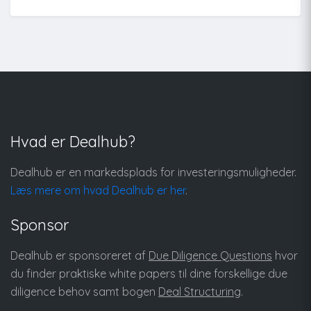
Hvad er Dealhub?
Dealhub er en markedsplads for investeringsmuligheder.
Læs mere om hvad Dealhub er her
.
Sponsor
Dealhub er sponsoreret af
Due Diligence Questions
hvor
du finder praktiske white papers til dine forskellige due
diligence behov samt bogen
Deal Structuring
.