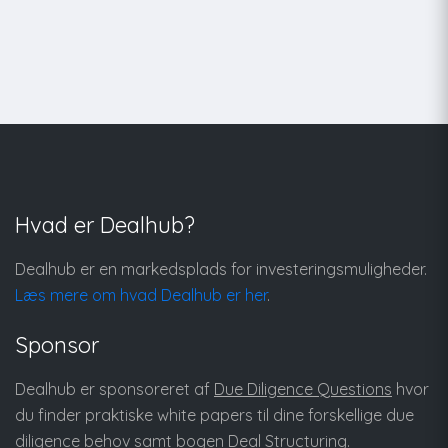
Hvad er Dealhub?
Dealhub er en markedsplads for investeringsmuligheder.
Læs mere om hvad Dealhub er her
.
Sponsor
Dealhub er sponsoreret af
Due Diligence Questions
hvor
du finder praktiske white papers til dine forskellige due
diligence behov samt bogen
Deal Structuring
.