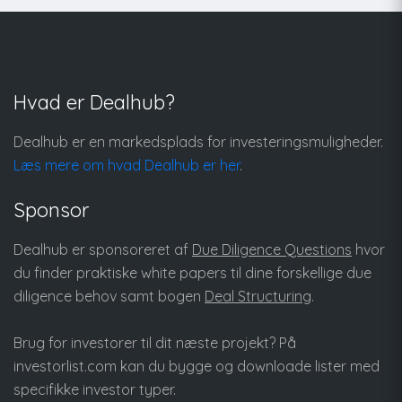
Hvad er Dealhub?
Dealhub er en markedsplads for investeringsmuligheder.
Læs mere om hvad Dealhub er her
.
Sponsor
Dealhub er sponsoreret af
Due Diligence Questions
hvor
du finder praktiske white papers til dine forskellige due
diligence behov samt bogen
Deal Structuring
.
Brug for investorer til dit næste projekt? På
investorlist.com
kan du bygge og downloade lister med
specifikke investor typer.