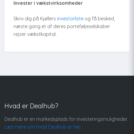
Invester i vækstvirksomheder
Skriv dig på Kjøllers
investorliste
og få besked,
næste gang et af deres porteføljeselskaber
rejser vækstkapital.
Hvad er Dealhub?
Dealhub er en markedsplads for investeringsmuligheder.
Læs mere om hvad Dealhub er her
.