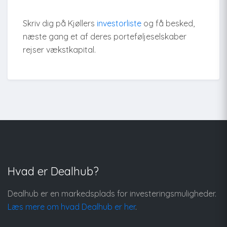
Skriv dig på Kjøllers
investorliste
og få besked,
næste gang et af deres porteføljeselskaber
rejser vækstkapital.
Hvad er Dealhub?
Dealhub er en markedsplads for investeringsmuligheder.
Læs mere om hvad Dealhub er her
.